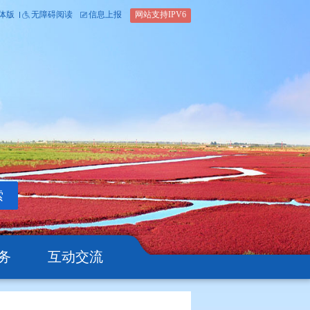
内部办公平台
简体版
繁体版
无障碍阅读
信息上报
网站支
搜索
公开
办事服务
互动交流