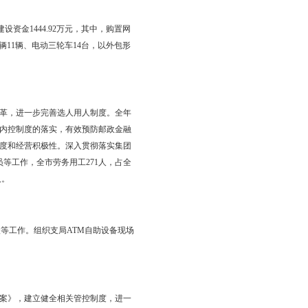
录由中共盘锦市委办公室编发的第11期《盘锦工作》信息中，
，全市13万中小学生踊跃参与。报刊发行专业开展“邮政书香便
国邮政开办120周年》邮票首发式；组织开展集邮巡展、集邮讲
建工作，组建预防犯罪志愿者邮路宣讲队；与市文化广电局合作创
看报、自学备考等服务，深化与政府部门合作；与市行政服务管理局
务类文书寄递工作回归邮政渠道。
部门在投资计划、预算管控、资金资产、损益核算等方面的分析