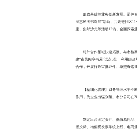
“寄递翼”提速升级围
升至日揽5.24件。率
户体验逐步提升，先后
式得以推广，建成仓储场
锦河蟹省内寄递营销活
农村电商体系日益完善。
7754人，组织“一社
一返”初具规模，在全省
员8.89万户，通过安
3233吨。