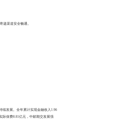
检三项制度，为邮政、快递企业及分拨中心统一印制收寄验视实
综治、公安、国安等部门的协调配合，形成安全监管工作合力。举
强行业安全监管。
寄、安全隐患大排查和安全生产大检查，加大“双节”、“两
等工作。提升信息化监管水平。发挥邮政业安全监管平台的作用，通过
0%。
规范》等强制标准要求，驻盘快递企业分拨中心实现X光安检机全