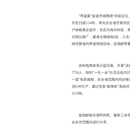
联合市公安局内保分局
（宋长平）
邮政经营
【概况】2016年，全市
【邮政业务】“金融翼
亿元，全年新增余额8.
劲，实现保费3299万元