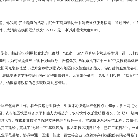
长44.7%；快递业务总量累计完成689.24万件，比上年增长60.15%。
“三张清单”实施。认真对照梳理权力清单和责任清单，进一步明确内
管理局商事制度改革后续监管实施办法》，严格执行市场准入负面清单
业名单（黑名单）管理制度。保障县级机构顺畅运行。制定印发了《盘
级邮政监管机构人员培训班，多次进行调研指导，两县级邮政监管机构
展“诚信快递、你我同行”主题宣传活动，配合工商局编制全市消费维
者申诉874件，为消费者挽回经济损失92530.25元，申诉处理满意度1
“三农”成效显著。邮政企业利用邮政北方电商城、“邮农丰”农产品直
建设邮乐购店546处，为村民提供线上线下便民服务。严格落实“两项审
布局，对部分老旧网点装修改造，提升全市特别是农村地区邮政普遍服