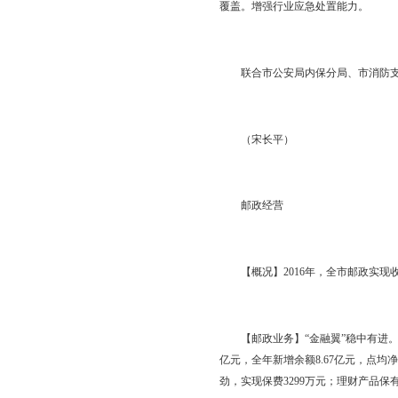
【行业安全监管】严格
名登记簿、过机安检登
办全市末端网点寄递安
广泛开展安全生产百日
会”、“五·一”、G2
远程视频实现对营业网
推进安全生产标准化建
覆盖。增强行业应急处