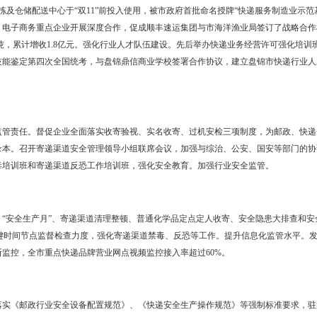
100%；组织开展机要通信专项整治行动和纪特邮票销售、无着邮件处
专用车辆、村邮站、信报箱等数据信息实现联网动态管理。
进快递服务标准化建设工作。联合快递行业协会，组织评定快递标准化网
”成果进一步巩固，农村地区快递服务水平和能力大幅提升，农村快件收
比上年增长超过40%。在市职业技术学院建立快递综合服务平台。实施
物流产业园已开工建设，完成了“七通一平”基础设施，拟入驻园区项目1
育快递服务制造业示范基地。协调中通、圆通、韵达、百世等企业与盘
现代化快递分拣及仓储配送中心于“双11”前投入使用，被市政府首批
业与现代农业、电子商务重点企业开展深度合作，促成顺丰速运集团与
售、寄递近15万吨，累计增收1.8亿元。强化行业人才队伍建设。先后
年快递业务员职业技能鉴定第四次全国统考，与盘锦鼎信商业学校签署合