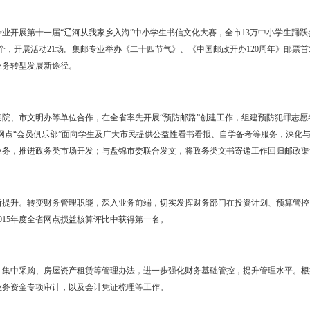
绕“目标定位、揽收能力、客户体验”实现三个突破，逐步丰羽强翼，增
先在全省开展市区揽投站建设工作，建成快包揽投点207个。其中揽投合一
为海兴科技、美林药业、河蟹战役等提供主动客服工作，特别是河蟹战役中
地2处，入仓客户13户，出口量3.45万件。碱地柿子、盘锦河蟹、
动，实现邮寄量2万余单。
开展“决胜仲夏”、“收获金秋”渠道平台建设攻坚战。提前3个月建成邮
一会”社员活动202场，推进示范棚建设。建成农产品返城直营店5处，微商
范围内同步推广销售碱地柿子、盘锦大米、盘锦河蟹、锦珠豆油等特色农
装“邮掌柜”系统对接电商平台，实现工业品下乡。成功召开优秀合作社