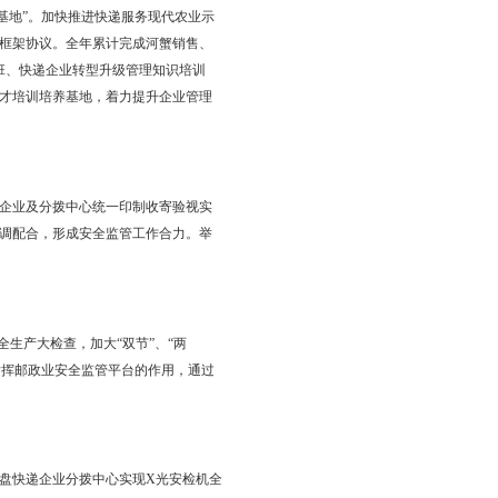
理、党报党刊投递、“扫黄打非”等专项监督检查，圆满完成全省“双
点近40家，参评网点达标率达95%以上。积极推进快递“三进
派量明显增长，仅“双11”期间，沙岭、坝墙子、古城子三个乡镇快
快递系列示范工程。加快推进示范园区建设。规划总面积2.61平方
2个，已开工项目3个，申通东北区域总部项目已在“双11”旺季前
锦海兴科技股份有限公司签订战略合作协议。经过近半年的建设，
命名授牌“快递服务制造业示范基地”。加快推进快递服务现代农业示
市海洋渔业局签订了战略合作框架协议。全年累计完成河蟹销售、
举办快递业务经营许可强化培训班、快递企业转型升级管理知识培训
作协议，建立盘锦市快递行业人才培训培养基地，着力提升企业管理