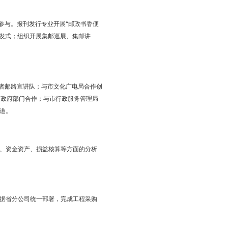
强市场竞争力。积极推行普网揽投合一，地区投递员由日揽2件跃
124个，便民站点揽投点83个，逐步实现每处每天代揽1件目标。客
“盘锦客服李政”受到省分公司表扬。“仓储+寄递+金融”一体化模
盘锦大米、棚果等特色农产品返城造包项目成为新的增长点。其中，盘
乐购店547处。建成“邮农丰”农民专业合作社59处，发展社员
城会员1.57万人，线上线下相结合的农村电商平台快速壮大。“一下
产品，实现农产品返城；组织“优惠购”活动221场，新增邮乐购会
、金牌邮乐购店表彰大会，开展化肥展销会活动，现场共预订大化肥