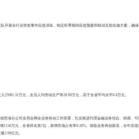
落实安全监管责任。督促企业全面落实收寄验视、实名收寄、过机安
记簿和培训记录本。召开寄递渠道安全管理领导小组联席会议，加强与
全培训班、禁毒培训班和寄递渠道反恐工作培训班，强化安全教育。加
专项治理、“安全生产月”、寄递渠道清理整顿、普通化学品定点定人收
0峰会、“双11”等关键时间节点监督检查力度，强化寄递渠道禁毒、反恐
点全天候不间断监控，全市重点快递品牌营业网点视频监控接入率超过6
设。严格落实《邮政行业安全设备配置规范》、《快递安全生产操作
置能力。