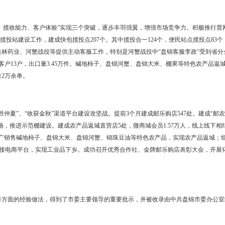
、市消防支队开展全行业突发事件应急演练，制定旺季期间应急预案
邮政实现收入25981.31万元，全员人均劳动生产率28.99万元，高于
”稳中有进。按照省分公司全局全网全业务联动工作部署，扎实推进代理
67亿元，点均净增1156万元，全省排名第7位，新增市场占有率9.28%
；理财产品保有量2.99亿元。