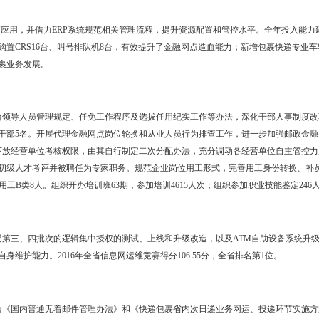
服务三农等方面的经验做法，得到了市委主要领导的重要批示，并被收
。
展。函件专业开展第十一届“辽河从我家乡入海”中小学生书信文化大赛
共走进社区11个，开展活动21场。集邮专业举办《二十四节气》、《中
2场，全面探索业务转型发展新途径。
。与市检察院、市文明办等单位合作，在全省率先开展“预防邮路”创
点3处，利用邮政网点“会员俱乐部”面向学生及广大市民提供公益性看书
件、单照寄递业务，推进政务类市场开发；与盘锦市委联合发文，将政
理水平不断提升。转变财务管理职能，深入业务前端，切实发挥财务