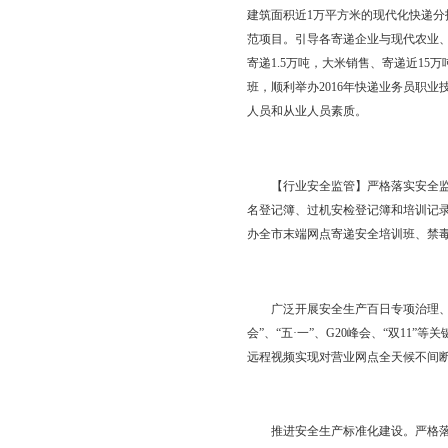
市行政建制村直接通邮率
随机”互查工作；邮政
【快递业服务】持续推
一下”工程。“快递下乡
递综合服务标准店业务量
公里的东北快递（电商）
正式投入运行。大力培
建筑面积近1万平方米的
范项目。引导各寄递企
寄递1.5万吨，大米销
班，顺利举办2016
人员和从业人员素质。