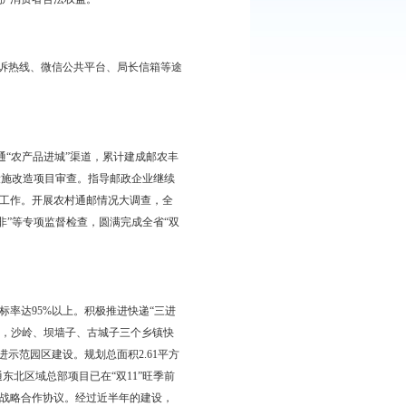
设机构职责，简化快递业务经营许可程序和企业分支机构备案手
，严格快递业务经营许可的材料审核和实地核查，积极配合工商部
锦市县级邮政监管机构运行管理（暂行）办法》，明确县级机构工
已步入正常工作轨道。积极维护消费者合法权益。
权服务指南，通过网站、申诉热线、微信公共平台、局长信箱等途
00%。
销专营店等资源，进一步打通“农产品进城”渠道，累计建成邮农丰
批”和“十三五”中央投资基础设施改造项目审查。指导邮政企业继续
务能力。做好普特服监管各项工作。开展农村通邮情况大调查，全