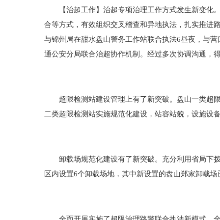
【治超工作】治超专项治理工作方式发生新变化。开
合等方式，有效组织交叉稽查和异地执法，扎实推进路
与锦州局在甜水盘山警务工作站联合执法6昼夜，与营
通公安分局联合治超协作机制。经过多次协调沟通，
超限检测站建设管理上有了新突破。盘山一类超限检
二类超限检测站实施规范化建设，站容站貌，设施设
卸载场规范化建设有了新突破。充分利用省局下拨的
区内设置6个卸载场地，其中新设置的盘山郑家卸载场
全面开展实施了超限治理路警联合执法新模式。全面