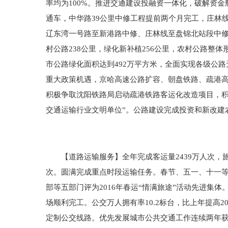
率均为100%。推进交通建设投融资一体化，破解资金
通车，中华路39公里中修工程提前两个月完工，庄林
辽东湾一号路至新港路中修、庄林线至盘锦北站段中修
村公路238公里，绿化新补植256公里，农村公路整
市公路绿化面积达到492万平方米，全面实现各级公路
重大政策机遇，京哈高速公路扩容、朝盘铁路、疏港高
积极争取沈阳铁路局启动疏港铁路客运化改造项目，积
交通运输行业文明单位”。公路建设完成投资和新改建
【道路运输服务】全年完成客运量2439万人次，旅客周
次。圆满完成重点时段运输任务。春节、五一、十一等节
部等五部门评为2016年春运“情满旅途”活动先进集
场顺利完工。公交万人拥有率10.2标台，比上年提高2
定制公交线路。优先发展城市公共交通工作连续两年获