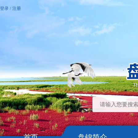
登录
/
注册
首页
盘锦简介