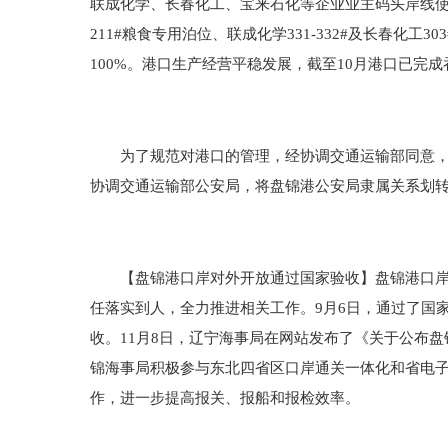
联成化学、长春化工、宝来石化等企业业主码头岸线使
211#粮食专用泊位、联成化学331-332#及长春化
100%。港口生产经营平稳发展，截至10月港口已完成吞
为了规范对港口的管理，经协调交通运输部同意，盘
协调交通运输部公安局，将盘锦港公安局隶属关系划
【盘锦港口岸对外开放通过国家验收】盘锦港口岸对
任落实到人，全力推进相关工作。9月6日，通过了国
收。11月8日，辽宁海事局在网站发布了《关于公布
锦海事局积极参与东北四省区口岸通关一体化和省电
作，进一步提高报关、报船和报检效率。