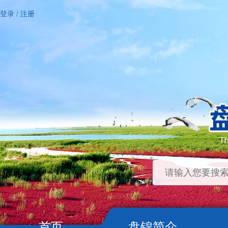
登录
/
注册
首页
盘锦简介