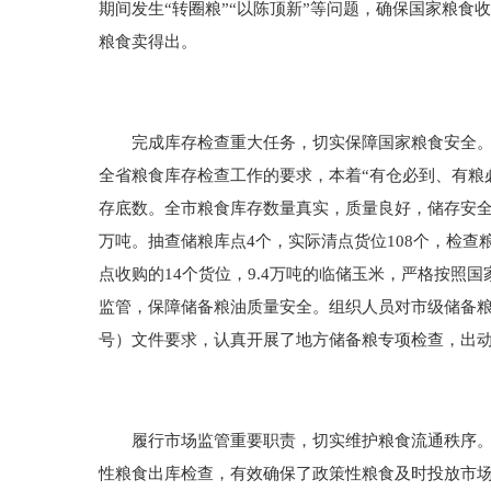
期间发生“转圈粮”“以陈顶新”等问题，确保国家粮
粮食卖得出。
完成库存检查重大任务，切实保障国家粮食安全。认
全省粮食库存检查工作的要求，本着“有仓必到、有粮
存底数。全市粮食库存数量真实，质量良好，储存安全
万吨。抽查储粮库点4个，实际清点货位108个，检
点收购的14个货位，9.4万吨的临储玉米，严格按
监管，保障储备粮油质量安全。组织人员对市级储备粮收购
号）文件要求，认真开展了地方储备粮专项检查，出动30
履行市场监管重要职责，切实维护粮食流通秩序。加
性粮食出库检查，有效确保了政策性粮食及时投放市场