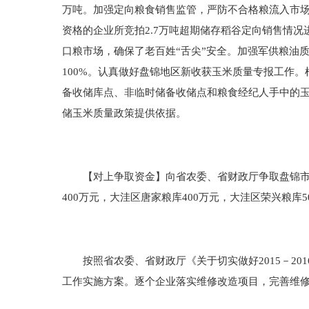
万吨。加强定向粮食销售监管，严防不合格粮流入市场。按
资格的企业所竞拍2.7万吨超期储存稻谷定向销售情
口粮市场，确保了老百姓“舌尖”安全。加强军供粮油
100%。认真做好盘锦地区新收获玉米质量专报工作
备收储库点、非临时储备收储点和粮食经纪人手中的玉米
储玉米质量政策提供依据。
【对上争取资金】向省农委、省财政厅争取盘锦市危仓
400万元，大洼区唐家粮库400万元，大洼区荣兴粮库
按照省农委、省财政厅《关于切实做好2015－201
工作实施方案。逐个企业落实维修改造项目，完善维