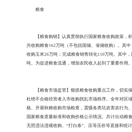
粮食
【粮食购销】认真贯彻执行国家粮食收购政策，积极组
共收购粮食162万吨（不包括国储、省储收购）。其中
收购玉米26万吨；完成粮食销售转化110万吨。其中，
吨。为促进粮食流通，增加农民收入起到了重要作用
【粮食市场监管】狠抓粮食收购重点工作，切实保护
杜绝不合格经营者入市收购扰乱市场秩序。全年对区域
格。开展秋粮收购市场检查，震慑各类坑农害农行为。
国家粮食质量标准和收购价格公示情况。共计出动粮食行
无照违法违规收购、“打白条”、压等压价等直接和统