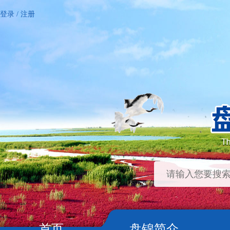
登录
/
注册
首页
盘锦简介