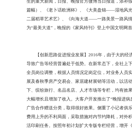
生的重大新闻，日报、晚报官方微博当日报道，添补假
篇幅）、《老卜话欧洲杯》、《大美盘锦——湿地风
二届稻草艺术艺》、《向海大道——一路美景一路风情
为“最美大道”，晚报的《家风特刊》登上中国文明网
【创新思路促进报业发展】2016年，由于大的经
导致广告等经营普遍处于低势。在新常态下，全社上
全员岗位调整，根据人员情况定岗定位，对业务人员实
展及春秋季房产交易会、家居建材展销等活动，以活
下、缤纷旅行、名品名店、人才市场等专栏，均有效
大幅增长且增加了收入。大客户开发推出了“晚报进病
广告合作赠送分类，取得很好效果。侧重了小记者俱乐部
费用上升的不利局面，采取措施对内节约降耗，对外
活印刷任务。按照年初计划扩大专版专栏经营，增开