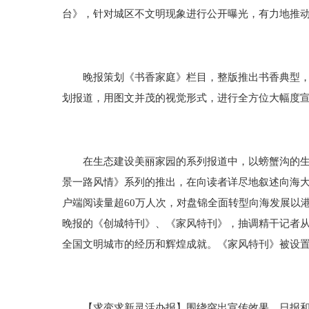
台》，针对城区不文明现象进行公开曝光，有力地推
晚报策划《书香家庭》栏目，整版推出书香典型，营造
划报道，用图文并茂的视觉形式，进行全方位大幅度
在生态建设美丽家园的系列报道中，以螃蟹沟的生态
景一路风情》系列的推出，在向读者详尽地叙述向海
户端阅读量超60万人次，对盘锦全面转型向海发展以
晚报的《创城特刊》、《家风特刊》，抽调精干记者
全国文明城市的经历和辉煌成就。《家风特刊》被设
【求变求新灵活办报】围绕突出宣传效果，日报和晚