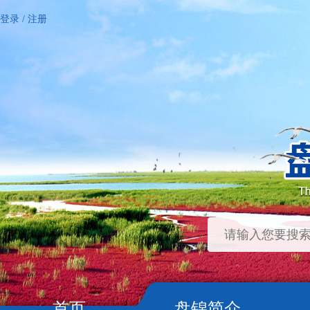
登录
/
注册
首页
盘锦简介