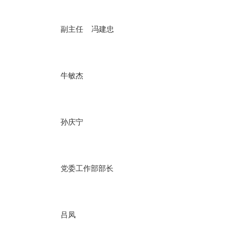
副主任 冯建忠
牛敏杰
孙庆宁
党委工作部部长
吕凤