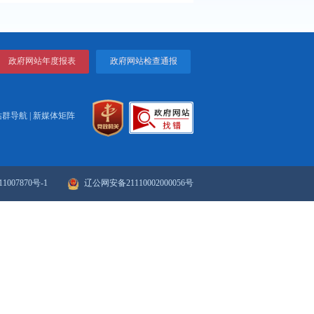
打印
关闭
政府网站年度报表
政府网站检
站群导航
|
新媒体矩阵