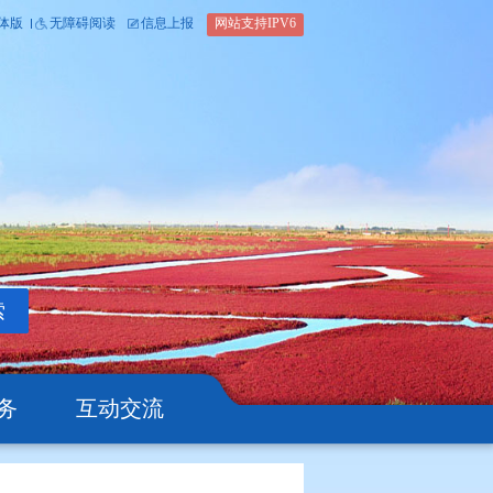
内部办公平台
简体版
繁体版
无障碍阅读
信息上报
网站支
搜索
公开
办事服务
互动交流