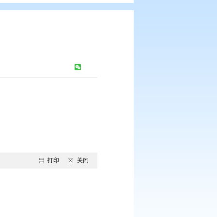
年鉴
：
1382
次