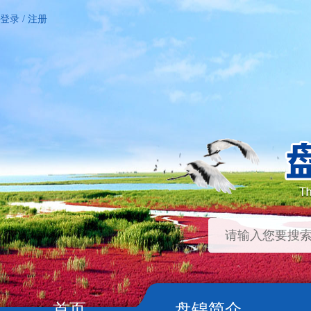
登录
/
注册
首页
盘锦简介