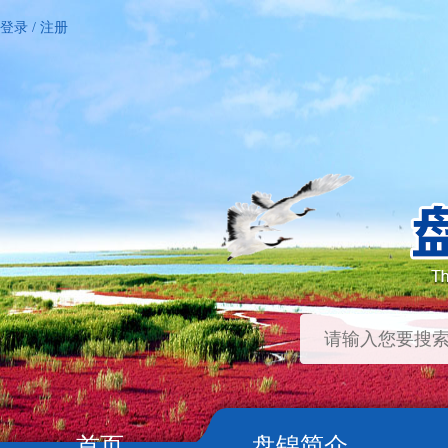
登录
/
注册
首页
盘锦简介