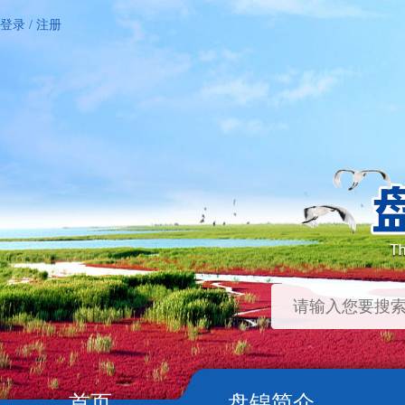
登录
/
注册
首页
盘锦简介