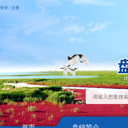
登录
/
注册
首页
盘锦简介