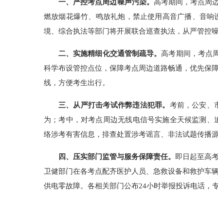
一、严控考点周边噪声污染。
高考期间，考点周边
燃放烟花爆竹、鸣放礼炮，禁止使用高音广播、音响
境、综合执法等部门将开展联合巡查执法，从严管控
二、实施精细化交通管制疏导。
高考期间，考点
科学布设管控点位，保障考点周边道路畅通，优先保
线，方便考生出行。
三、从严打击考试作弊违法犯罪。
考前，公安、
为；考中，对考点周边无线电信号实施全天候监测、
络涉考有害信息，排查处置涉考谣言、非法试题传播
四、压实部门监管与服务保障责任。
即日起至高
卫健部门在各考点配齐医护人员、急救设备和救护车
供电零故障。各相关部门公布24小时举报投诉电话，