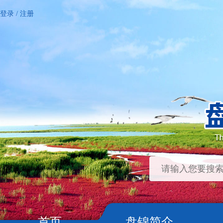
登录
/
注册
首页
盘锦简介