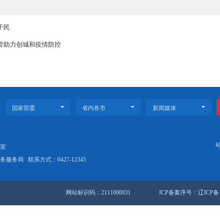
指南调整工作，要求在全省范围内做到同一事项在全省不同地区的名
标准、规范、便捷的政务服务，有效满足异地申办药品相关行政许可的
调整机制，在药品、医疗器械相关法律法规及其配套规章发生变化时，
清除路障还路于民
局运用智能监管助力创城和疫情防控