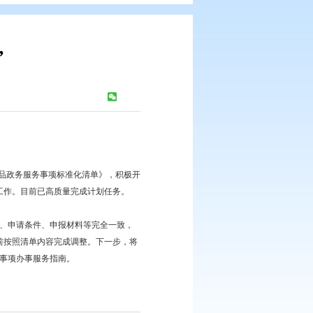
项“全省通办”
浏览次数：
308
次
”建设，助推政务服务再升级。
药监局制定下发的《市县药品政务服务事项标准化清单》，积极开
5月18日提前完成全部调整工作。目前已高质量完成计划任务。