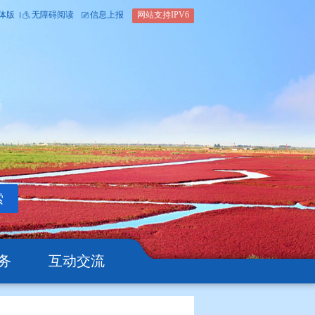
内部办公平台
简体版
繁体版
无障碍阅读
信息上报
网站支
搜索
公开
办事服务
互动交流