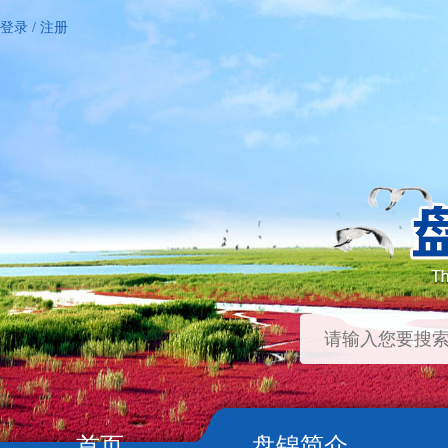
登录
/
注册
首页
盘锦简介