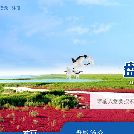
登录
/
注册
首页
盘锦简介