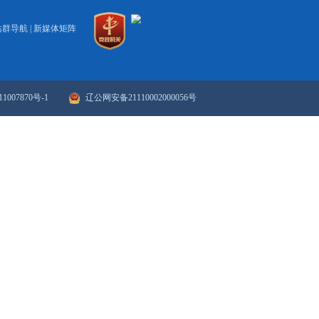
2023
103
104
105
106
107
108
109
110
下一页
>>
末页
政府网站年度报表
政府网站检
站群导航
|
新媒体矩阵
ICP备案序号：辽ICP备11007870号-1
辽公网安备21110002