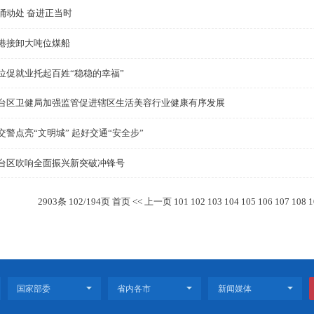
掌握核心科技 天意顶驱实现全年“订单红”
大洼区人社局稳就业促发展惠民生
大洼区纪委监委以钉钉子精神做实查办案件“后半篇文章”
春潮涌动处 奋进正当时
盘锦港接卸大吨位煤船
拓岗位促就业托起百姓“稳稳的幸福”
兴隆台区卫健局加强监管促进辖区生活美容行业健康有序
盘山交警点亮“文明城” 起好交通“安全步”