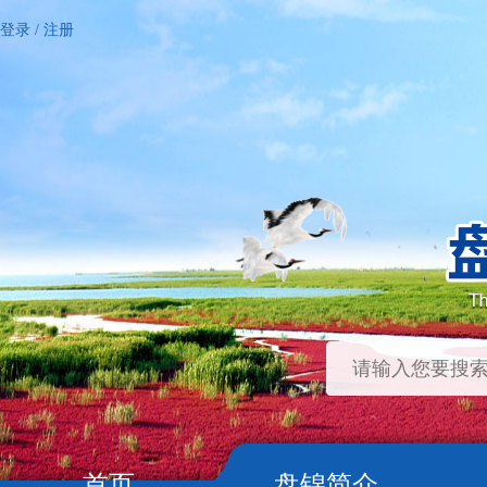
登录
/
注册
首页
盘锦简介