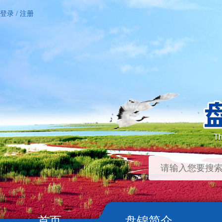
登录
/
注册
首页
盘锦简介