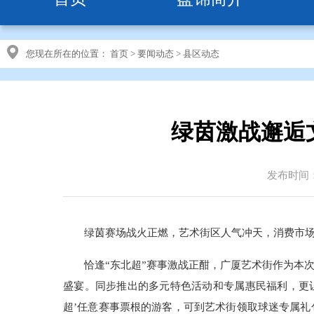
您现在所在的位置：
首页
>
要闻动态
>
县区动态
绿茵激战邂逅
发布时间：2
绿茵赛场战火正燃，艺术街区人气冲天，消费市场
恰逢“东北超”赛事激战正酣，广厦艺术街作为本
盛宴。同步推出的多元特色活动和专属惠民福利，更
超’任意赛事票根的游客，可到艺术街领取球迷专属