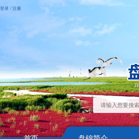
登录
/
注册
首页
盘锦简介