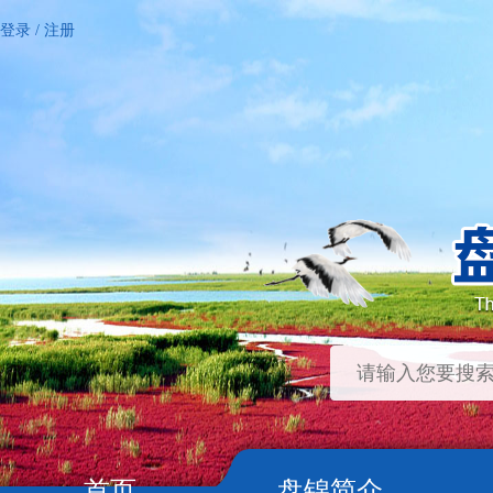
登录
/
注册
首页
盘锦简介