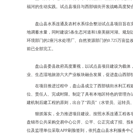
福河的生动实践。试点县项目与西部镇街开发战略高度契
盘山县水系连通及农村水系综合整治试点县项目旨在
地调蓄水量，同时建设5条生态河道和1座美丽河湖。规划
环境部门的2座污水处理厂、自然资源部门的0.725万亩盐
前已全部完工。
盘山县委县政府高度重视，以试点县项目建设为载体
业、生态湿地旅游六大产业板块融合发展，促进盘山西部
在项目推进过程中，盘山县成立了西部镇街水利工程
位、责任人、完成时限。制定了具有本地区特色的管理办
建机制后建工程的原则，出台了
“四员”（水管员、运转
狠抓落实，全力推进项目建设。按照水系连通工程各
盘锦市公共采购交易中心公开、公平、公正完成了招、投
位及监理单位采取
APP刷脸签到，依托盘山县水利服务