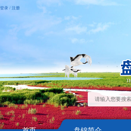
登录
/
注册
首页
盘锦简介