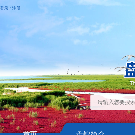
登录
/
注册
首页
盘锦简介