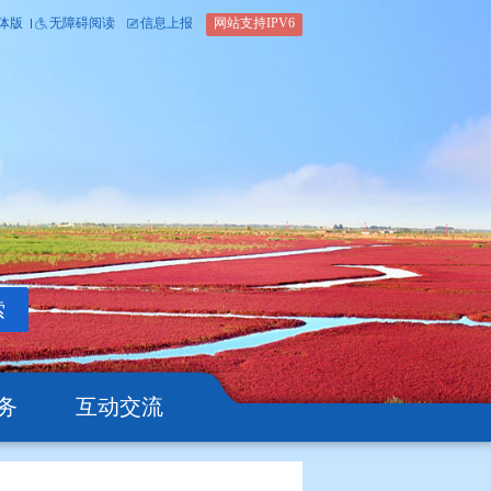
内部办公平台
简体版
繁体版
无障碍阅读
信息上报
网站支
搜索
公开
办事服务
互动交流