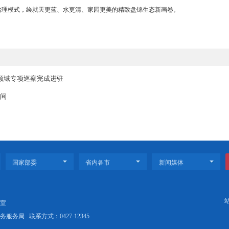
热烈，秩序井然。工作人员宣读垃圾分类倡议书，号召大家树立垃圾分
。仪式核心环节中，6位特邀嘉宾共同登台按下启动按钮，正式开启第
全民共治工作迈入全新阶段。
我市将以启动仪式为契机，持续开展垃圾分类知识宣讲、实操技能培训
宣传周活动为抓手，持续深化常态化宣传教育，补齐工作短板、细化管
、常态长效的治理模式，绘就天更蓝、水更清、家园更美的精致盘锦生
标准农田建设领域专项巡察完成进驻
”亮相赛事直播间