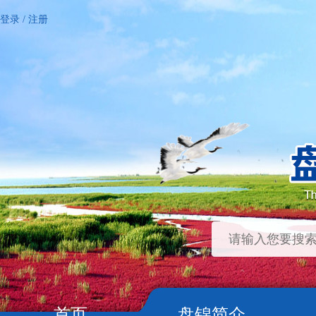
登录
/
注册
首页
盘锦简介