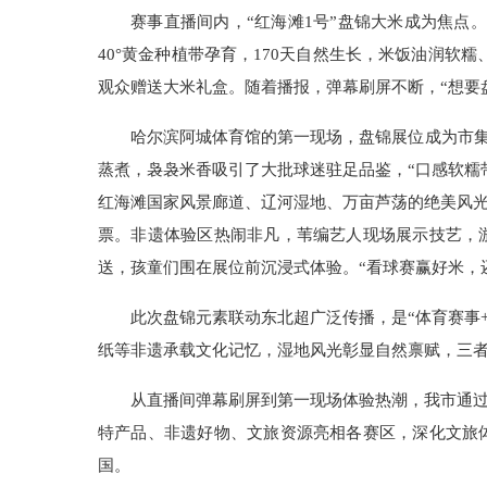
赛事直播间内，“红海滩1号”盘锦大米成为焦点
40°黄金种植带孕育，170天自然生长，米饭油润软
观众赠送大米礼盒。随着播报，弹幕刷屏不断，“想要
哈尔滨阿城体育馆的第一现场，盘锦展位成为市集“
蒸煮，袅袅米香吸引了大批球迷驻足品鉴，“口感软糯
红海滩国家风景廊道、辽河湿地、万亩芦荡的绝美风光
票。非遗体验区热闹非凡，苇编艺人现场展示技艺，
送，孩童们围在展位前沉浸式体验。“看球赛赢好米，
此次盘锦元素联动东北超广泛传播，是“体育赛事+
纸等非遗承载文化记忆，湿地风光彰显自然禀赋，三者
从直播间弹幕刷屏到第一现场体验热潮，我市通
特产品、非遗好物、文旅资源亮相各赛区，深化文旅
国。