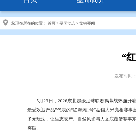
您现在所在的位置：
首页
>
要闻动态
>
盘锦要闻
“
发布时间：20
5月23日，2026东北超级足球联赛揭幕战热血
最受欢迎产品”代表的“红海滩1号”盘锦大米亮相赛
多元玩法，让生态农产、自然风光与人文底蕴借赛事
突破。