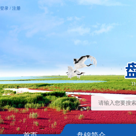
登录
/
注册
首页
盘锦简介