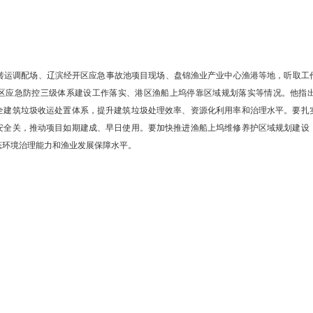
东湾建筑垃圾转运调配场、辽滨经开区应急事故池项目现场、盘锦渔业
配场运行、园区应急防控三级体系建设工作落实、港区渔船上坞停靠
处置要求，健全建筑垃圾收运处置体系，提升建筑垃圾处理效率、资源
量，把好施工安全关，推动项目如期建成、早日使用。要加快推进渔船
，提升渔港生态环境治理能力和渔业发展保障水平。