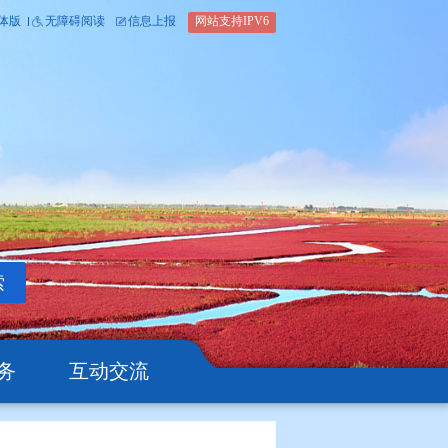
内部办公平台
简体版
繁体版
无障碍阅读
信息上报
网站支
搜索
公开
办事服务
互动交流