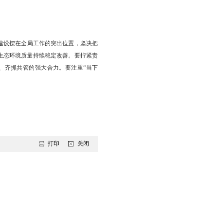
展大局。要始终把生态文明建设摆在全局工作的突出位置，坚决把
续开展污染防治攻坚，推动生态环境质量持续稳定改善。要拧紧责
、执纪问责，形成上下贯通、齐抓共管的强大合力。要注重“当下