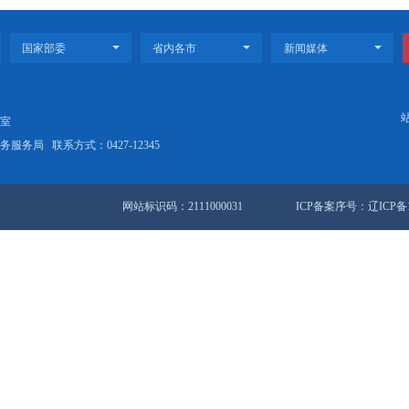
合，深入剖析问题根源，健全完善长效机制，加快补短板强弱项，不断提升
廓、林学玮、徐同连、周伟山参加调研检查。
新建涉外码头泊位获批启用
届第88次常务会议暨全市经济运行分析会议