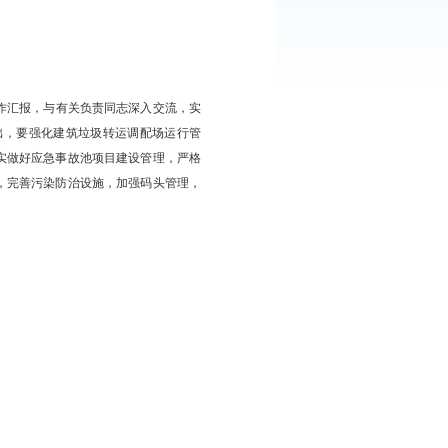
产业中心渔港等地，听取工作汇报，与有关负责同志深入交流，实
区域规划落实等情况。他指出，要强化建筑垃圾转运调配场运行管
化利用率和治理水平。要扎实做好应急事故池项目建设管理，严格
上坞维修养护区域规划建设，完善污染防治设施，加强码头管理，