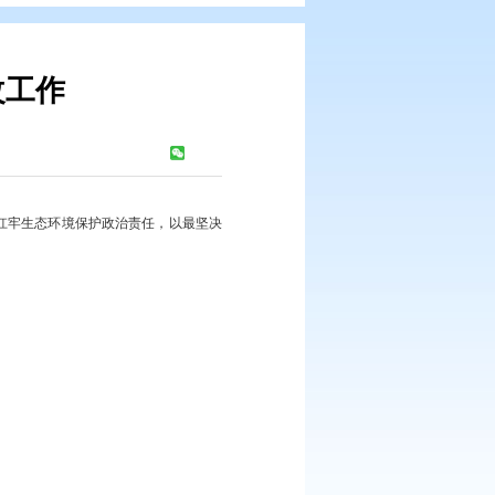
保护督察整改工作
浏览次数：
217
次
习贯彻习近平生态文明思想，扛牢生态环境保护政治责任，以最坚决