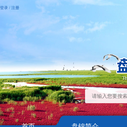
登录
/
注册
首页
盘锦简介