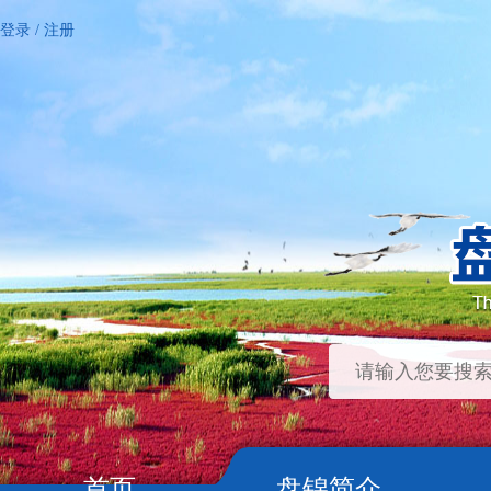
登录
/
注册
首页
盘锦简介