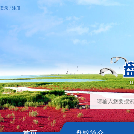
登录
/
注册
首页
盘锦简介