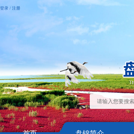
登录
/
注册
首页
盘锦简介