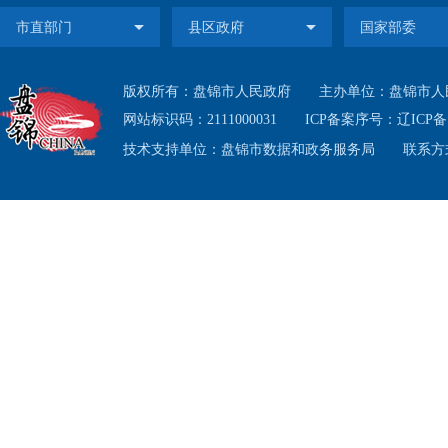
各方面
（二
版权所有：盘锦市人民政府
主办单位：盘锦市人
众呼声
网站标识码：2111000031
ICP备案序号：
辽ICP备1
（三
技术支持单位：盘锦市数据和政务服务局
联系方式
属地管
（四
道，依
（五
着力点
矛盾纠