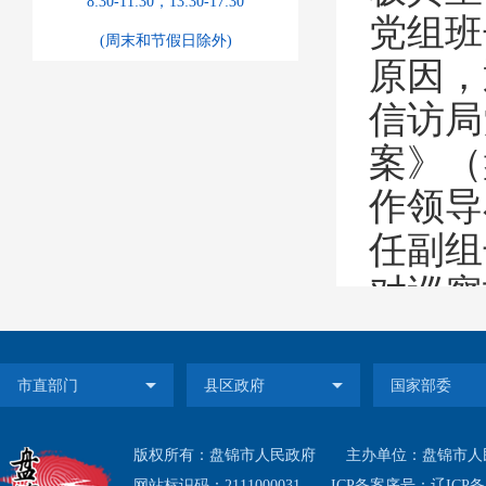
8:30-11:30，13:30-17:30
党组班
(周末和节假日除外)
原因，
信访局
案》（
作领导
任副组
对巡察
方面
19
部门和
解到位
察反馈
版权所有：盘锦市人民政府
主办单位：盘锦市人
网站标识码：2111000031
ICP备案序号：
辽ICP备1