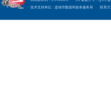
改，严
技术支持单位：盘锦市数据和政务服务局
联系方式
图
”
，
调度巡
整改期
会对照
认领问
担责任
力。
市
责任人
工
作的