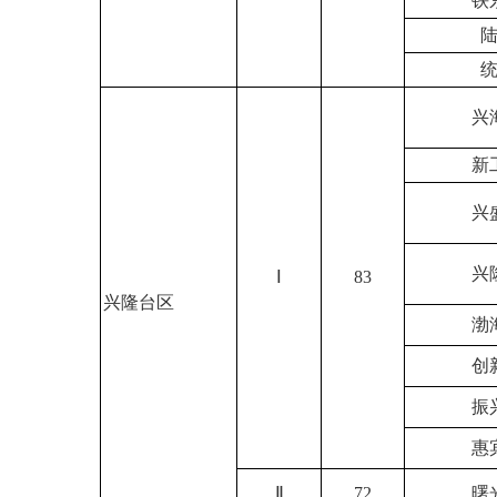
铁
兴
新
兴
兴
Ⅰ
83
兴隆台区
渤
创
振
惠
Ⅱ
72
曙