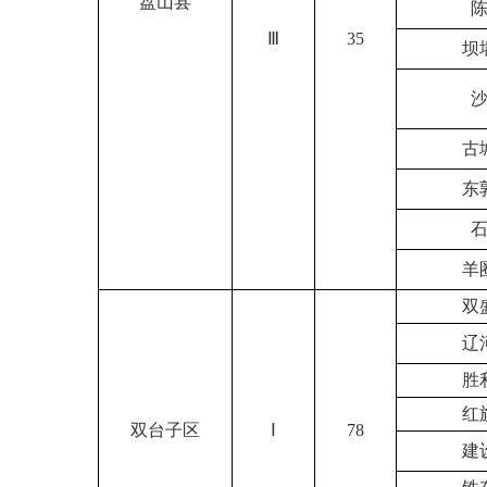
盘山县
Ⅲ
35
坝
古
东
羊
双
辽
胜
红
双台子区
Ⅰ
78
建