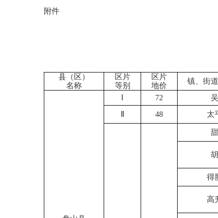
附件
县（区）
区片
区片
镇、街
名称
等别
地价
Ⅰ
72
Ⅱ
48
太
得
高