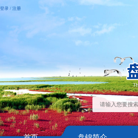
登录
/
注册
首页
盘锦简介