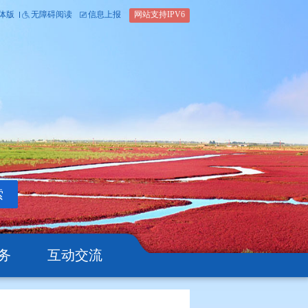
内部办公平台
简体版
繁体版
无障碍阅读
信息上报
网站支
搜索
公开
办事服务
互动交流