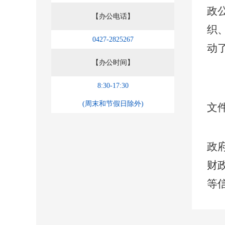
政
【办公电话】
织
0427-2825267
动
【办公时间】
8:30-17:30
(周末和节假日除外)
文
政
财
等
开