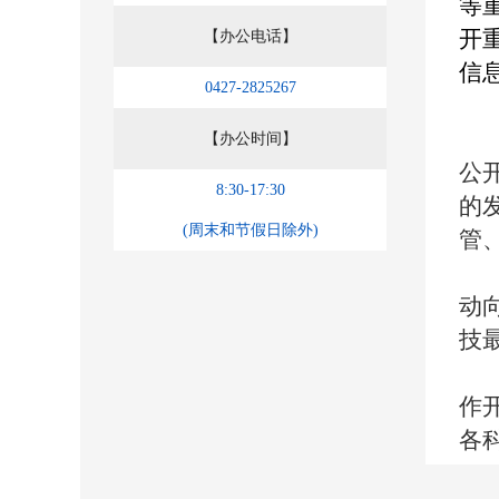
等
开
【办公电话】
信
0427-2825267
【办公时间】
公
8:30-17:30
的
(周末和节假日除外)
管
动
技
作
各