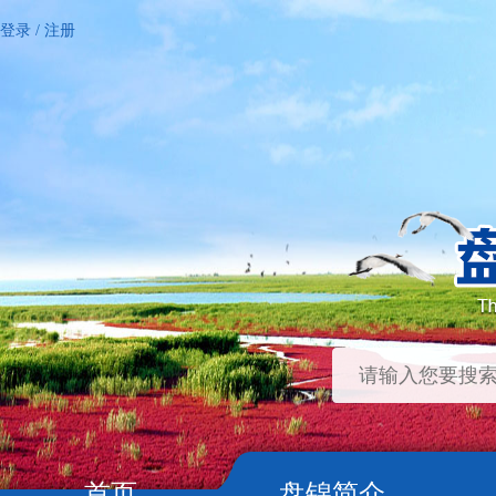
登录
/
注册
首页
盘锦简介