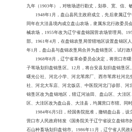
九年（1903年），对牧场进行勘丈，划恭、宽、信
1948年1月，盘山县民主政府成立，先后隶属辽
同年在大洼县境内成立盘山农场，隶属东北行政委员会农
械农场，1955年改为辽宁省盘锦国营农场管理局。1
部。1961年4月，在盘锦农垦局管辖地区设置盘锦区
年1月，盘山县与盘锦农垦局合并为盘锦垦区，试行政
1968年8月，辽宁省革命委员会决定，将营口
子苇场划归盘锦垦区。12月，将台安县划归盘锦垦
曙光公社、河北小学、河北苇席厂、西市苇席社河北
社、河北大车店、河北饭店、中医院河北门诊部、河北
锦垦区改为盘锦地区，辖辽河油田、盘山区、大洼区、
区、大洼区改为盘山县、大洼县，均属营口市辖。同时
1984年6月5日，经国务院批准，撤销盘山县，设
营口市人民政府转发《国务院关于辽宁省设立盘锦市的
石山种畜场划归盘锦市。1986年11月，辽宁省人民