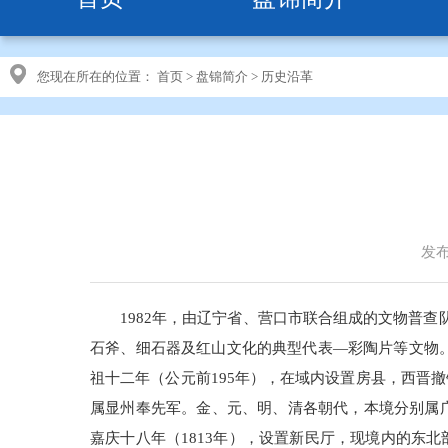
您现在所在的位置：
首页
>
盘锦简介
>
历史沿革
发布
1982年，由辽宁省、营口市联合组成的文物普
石斧、细石器及红山文化的典型代表—彩陶片等文物。
祖十二年（公元前195年），在域内设置房县，西晋
属显州奉先军。金、元、明、清各朝代，本境分别属广
嘉庆十八年（1813年），设置新民厅，现境内的东