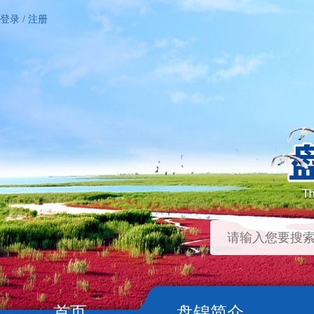
登录
/
注册
首页
盘锦简介