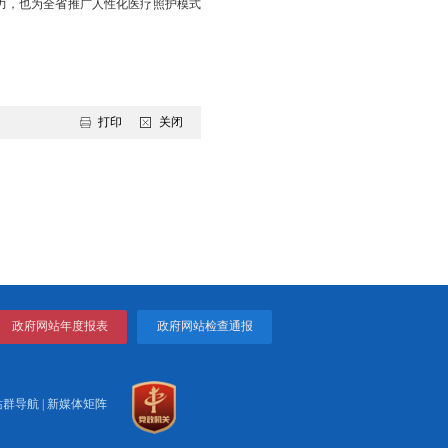
点病区在提供免陪照护服务的同时，也保留陪护病房，患者及家属可
所有护理员持证上岗，确保服务质量。各医院为试点科室组建了专业
、清洁等基础生活照料技能，还熟练掌握专科康复辅助、安全防护
保服务规范、安全。
支持系统待完善、资源配置尚不均衡等挑战，我市正在积极优化服
效纾解了患者家属的照护压力，也为全省推广人性化医疗照护模式
打印
关闭