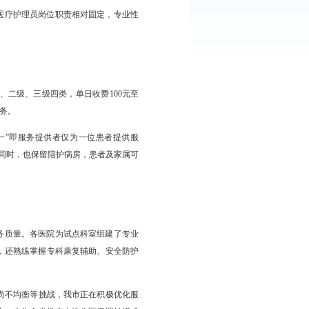
期间，在患者或其家属知情同意且自愿选择的基础上，根据患者病情
、长期卧床老人、空巢独居老人等特殊群体，提供生活照料、功能
重压力。总体上，医疗机构的医疗护理员岗位职责相对固定，专业性
日康复。
。照护等级分为特级、一级、二级、三级四类，单日收费100元至
多家庭能够负担得起专业照护服务。
组，排班协作照护；“一对一”即服务提供者仅为一位患者提供服