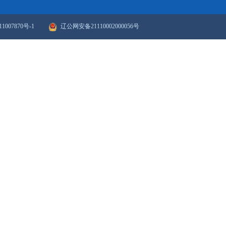
政府网站年度报表
政府网站检
站群导航
|
新媒体矩阵
ICP备案序号：辽ICP备11007870号-1
辽公网安备21110002