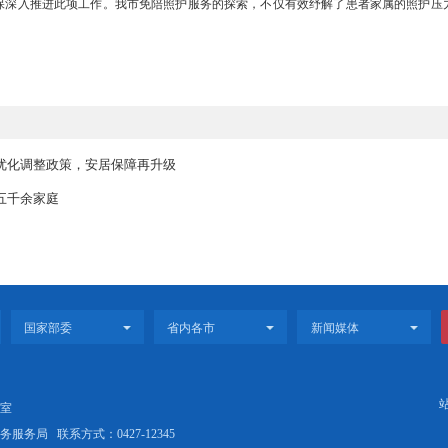
员同时为多名患者提供服务等，服务模式不同，对应的费用也不同。各试
务标准
会建立规范化培训基地，实行“培训—考核—认证”一体化准入机制，
备良好职业道德，经严格规范化培训并考核合格，不仅掌握喂食、翻身
。同时，针对不同专科开展特色化培训，严格界定护理员工作范围，确
院服务模式的创新，更是医学人文的深刻体现。面对试点过程中出现的
部门协助，确保深入推进此项工作。我市免陪照护服务的探索，不仅有