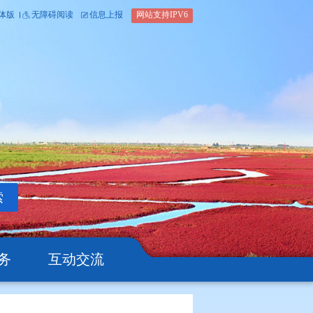
内部办公平台
简体版
繁体版
无障碍阅读
信息上报
网站支
搜索
公开
办事服务
互动交流