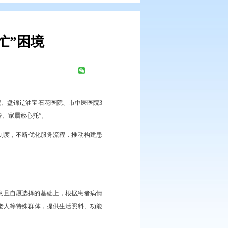
一人住院全家忙”困境
浏览次数：
554
次
护服务试点工作。市中心医院、盘锦辽油宝石花医院、市中医医院3
支持，真正实现“患者有人管、家属放心托”。
渠道、定期开展满意度调查等制度，不断优化服务流程，推动构建患
强人民群众获得感。