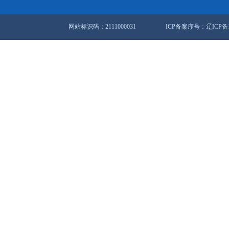
项住房公积金优化调整政策，安居保障再升级
试点四年惠及五千余家庭
站地图
锦市人民政府办公室
盘锦市数据和政务服务局
联系方式：0427-12345
网站标识码：2111000031