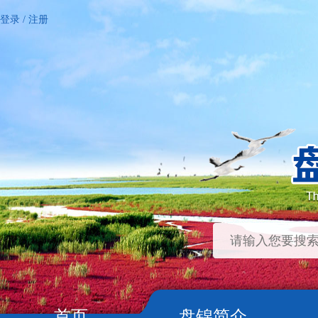
登录
/
注册
首页
盘锦简介