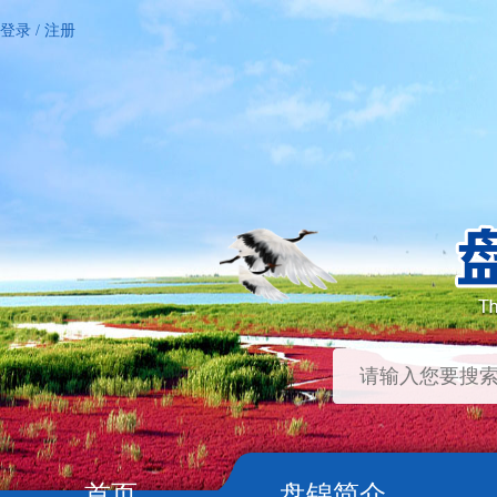
登录
/
注册
首页
盘锦简介