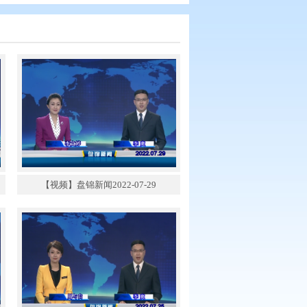
盘锦新闻2022-07-30
【视频】盘锦新闻2022-07-2