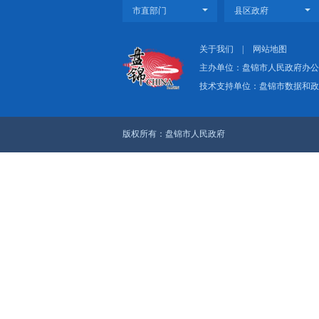
关于我们
|
网
主办单位：盘
技术支持单位：