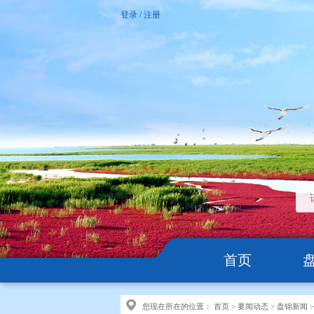
登录
/
注册
首页