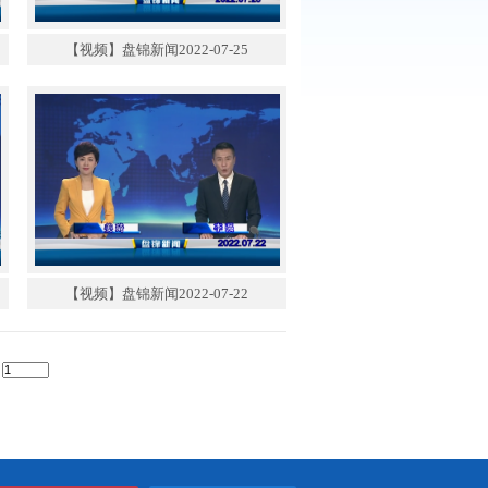
盘锦新闻2022-07-26
【视频】盘锦新闻2022-07-2