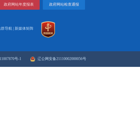
盘锦新闻2022-07-23
【视频】盘锦新闻2022-07-2
上一页
1
2
3
下一页
>>
末页
政府网站年度报表
政府网站检
站群导航
|
新媒体矩阵