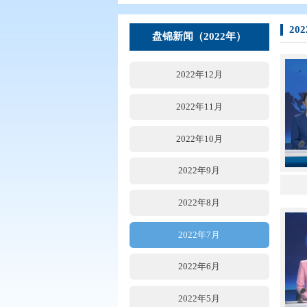
您现在所在的位置：
首页
>
要闻动
盘锦新闻（2022年）
2022年12月
2022年11月
2022年10月
2022年9月
2022年8月