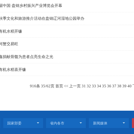
公蟹，657.6克！母蟹，442克！盘锦“蟹王”争霸庆丰年
现代化农业夯实中国粮仓丰收底气
盘锦大米、河蟹迎来“双丰收”！
第四届中国·盘锦乡村振兴产业博览会开幕
辽宁秋季文化和旅游推介活动在盘锦辽河湿地公园举办
盘锦有机水稻开镰
盘锦河蟹交易旺
张继鑫捐献骨髓为患者点亮生命之光