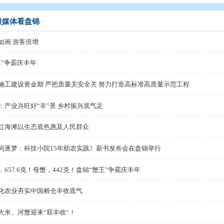
态
>
上级媒体看盘锦
上级媒体看盘锦
湿地如画 游客倍增
“蟹王”争霸庆丰年
抢抓施工建设黄金期 严把质量关安全关 努力打造高标准
盘锦：产业兴旺好“丰”景 乡村振兴底气足
盘锦红海滩以生态底色惠及人民群众
《田间逐梦：科技小院15年助农实践》新书发布会在盘锦