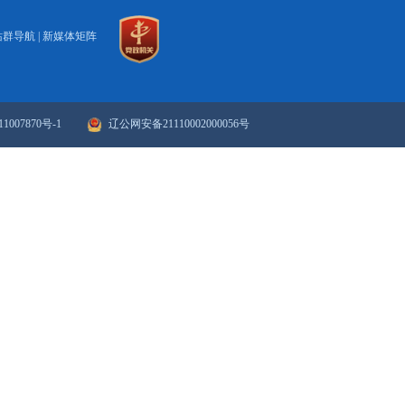
2023
2
33
34
35
36
37
38
39
40
下一页
>>
末页
政府网站年度报表
政府网站检
站群导航
|
新媒体矩阵
ICP备案序号：辽ICP备11007870号-1
辽公网安备21110002