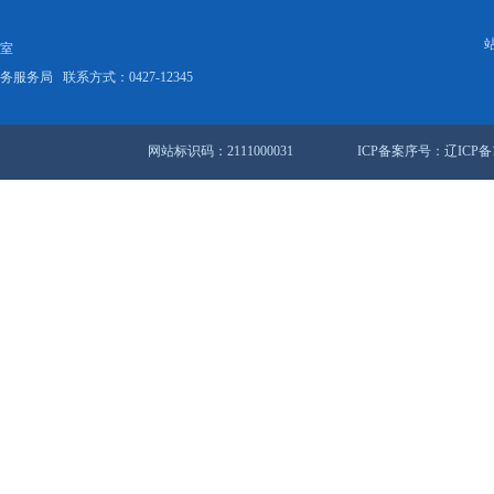
盘锦有机水稻喜开镰
916条 35/62页
首页
<<
上一页
31
3
站地图
锦市人民政府办公室
盘锦市数据和政务服务局
联系方式：0427-12345
网站标识码：2111000031