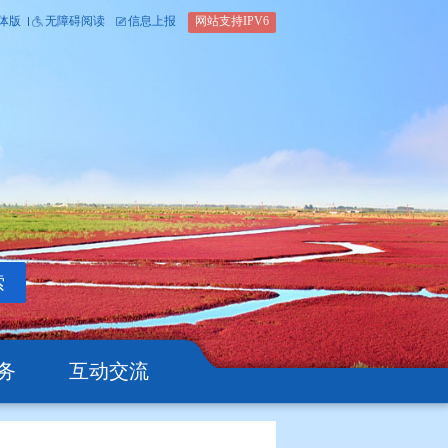
内部办公平台
简体版
繁体版
无障碍阅读
信息上报
网站支
搜索
公开
办事服务
互动交流