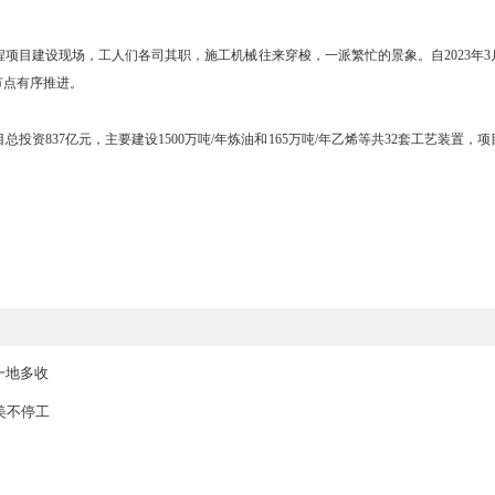
辽宁盘锦华锦阿美精细化工及原料工程项目建设工地，施工人员抓住“金
化工及原料工程项目建设现场，工人们各司其职，施工机械往来穿梭，一
目建设按时间节点有序推进。
原料工程项目总投资837亿元，主要建设1500万吨/年炼油和165万