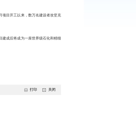
九银十”施工黄金期，抓紧施工保证工程进度。
派繁忙的景象。自2023年3月项目开工以来，数万名建设者攻坚克
吨/年乙烯等共32套工艺装置，项目建成后将成为一座世界级石化和精细