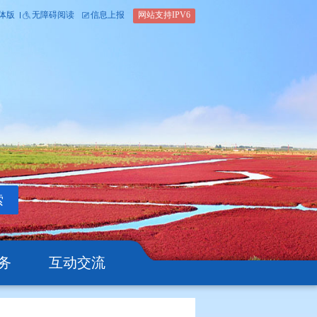
内部办公平台
简体版
繁体版
无障碍阅读
信息上报
网站支
搜索
公开
办事服务
互动交流