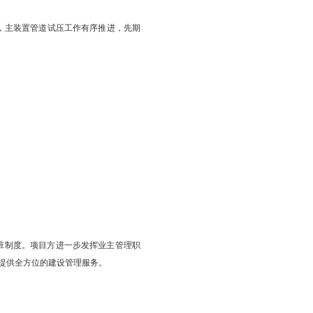
流保障奠定坚实基础。与此同时，主装置管道试压工作有序推进，先期