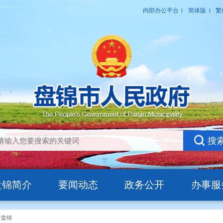
盘锦简介
要闻动态
政务