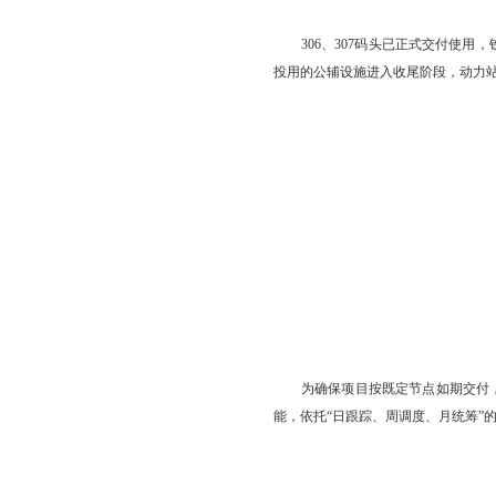
306、307码
投用的公辅设施进入收