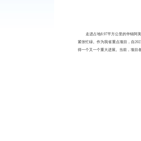
走进占地8.97
紧张忙碌。作为我省重
得一个又一个重大进展