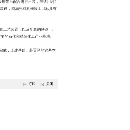
门吊组装工作，经过近40天努力，高效完成了附塔管线、平
00吨级龙门吊和4000吨级履带吊配合进行吊装，最终用时2
“难题”，对加快推进项目建设，圆满完成机械竣工目标具有