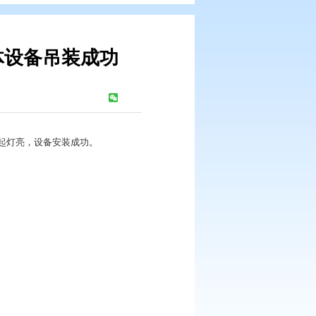
程项目最大单体设备吊装成功
宁频道
浏览次数：
545
次
顺利吊装至既定位置，塔起灯亮，设备安装成功。