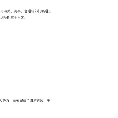
所有大型设备制造周期，与海关、海事、交通等部门畅通工
完工即出发、出发即到场、到场即着手吊装。