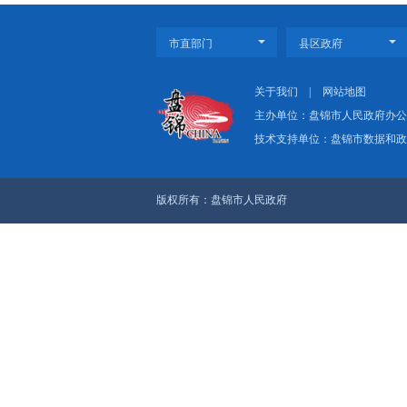
华锦阿美精细化工及原
外业主码头、厂外供
项目自2023年3
完成，现场已全面转
上一篇：盘锦：砥砺
下一篇：辽宁卫视《辽