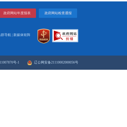
及165万吨／年乙烯等共32套工艺装置，以及配套的铁路、厂
入1000亿元，成为国家重要的石化和精细化工产业基地。
主管地管等前期工程已全部完成，土建基础、装置区地管基本
%。
打印
关闭
..