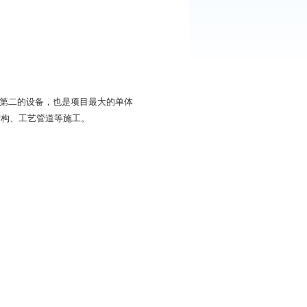
中直径最大、高度最高、重量第二的设备，也是项目最大的单体
的地管、接地、基础、钢结构、工艺管道等施工。