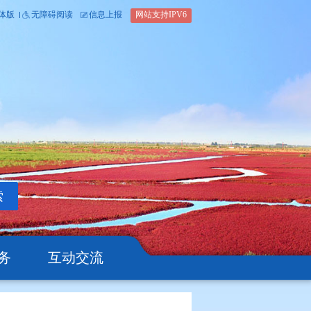
内部办公平台
简体版
繁体版
无障碍阅读
信息上报
网站支
搜索
公开
办事服务
互动交流