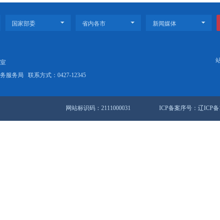
料工程项目总投资837亿元，建设内容包括1500万吨/年炼油
电、储运、公用工程及配套辅助设施。建成投产后，将实现年销售收
月开工建设，目前，设计、采购工作已进入收尾阶段，全厂桩基、
入钢结构、设备、工艺管道等安装施工阶段，项目总进度已接近60
干部作风推进项目建设再提速
宁晚新闻》｜筑牢辽河口生态屏障 盘锦海洋生态保护修复工程获批.