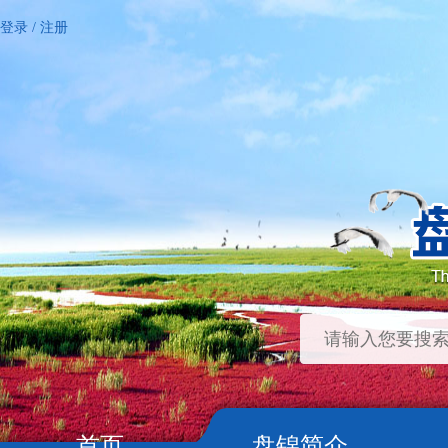
登录
/
注册
首页
盘锦简介