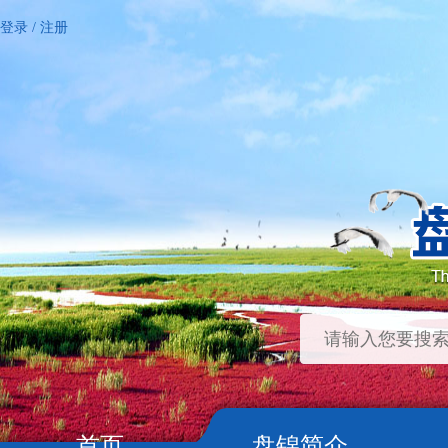
登录
/
注册
首页
盘锦简介