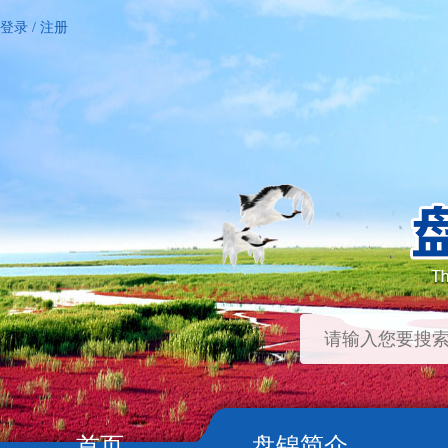
登录
/
注册
首页
盘锦简介