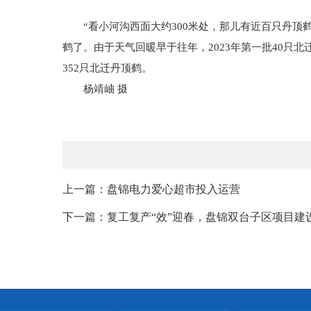
“看小河沟西面大约300米处，那儿有近百只丹顶
鹤了。由于天气回暖早于往年，2023年第一批40只
352只北迁丹顶鹤。
杨靖岫 摄
上一篇：盘锦电力爱心超市投入运营
下一篇：复工复产“效”迎春，盘锦双台子区项目建