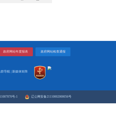
季”活动和“三个100”攻坚行动，以“八大攻坚行动”为统
打卡”“接件”“现场办公”等方式，协助企业项目“通堵点”“解
刺首季“开门红”，全力实现“全年红”，助推区域经济社会发
打印
关闭