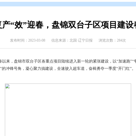
态
>
上级媒体看盘锦
复工复产“效”迎春，盘锦双台
发布时间：2023-03-08
信息来源：北国·辽宁日
建设。入春以来，盘锦市双台子区各重点项目陆续进入新一轮的紧张
目、抓好项目”的冲锋号角，凝心聚力搞建设，全速驶入超车道，奋