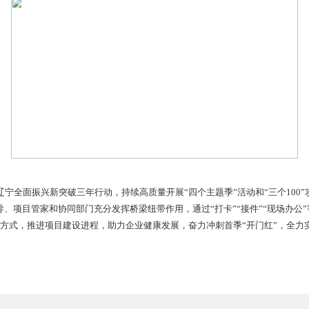
医药科技有限公司、辽宁鸿鹄医药化学技术有限公司等公司以市
加速生产，推动企业和区域经济迅速恢复运行。
实现开复工项目30个，其中工业项目13个，服务业及房地产项
开复工，力争全区一季度实现开复工项目58个，完成年计划的82.