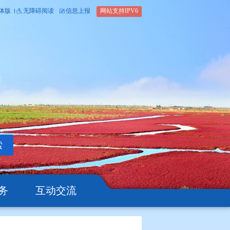
内部办公平台
简体版
繁体版
无障碍阅读
信息上报
网站支
搜索
公开
办事服务
互动交流