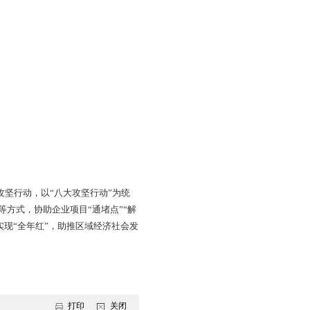
场需求和客户订单为导向，在保障产品性能和质量的基础
目6个，基础设施及其他项目11个。随着天气转暖，3月份一
9%，其中工业项目22个，服务业及房地产项目7个，基础设施