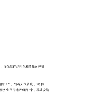
及其关键单体降冰片烯（NBE）产业化示范项目（一期）
固模板，紧锣密鼓地开展各项工作，项目恢复了往日火热的建
厂内桩基地基施工，正在进行地下管网、管廊基础和钢材喷砂