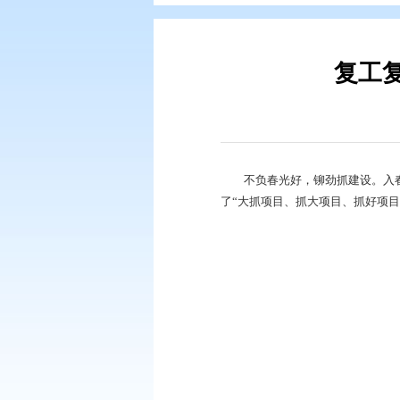
您现在所在的位置：
首页
>
要闻动
不负春光好，铆劲抓
了“大抓项目、抓大项