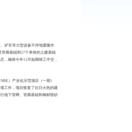
返场复工，挖掘机、浇灌车、铲车等大型设备不停地轰隆作
0%，正在快马加鞭进行的是管廊基础和27个单体的土建基础
返岗，迅速进入全速建设状态，确保今年12月如期竣工中交，