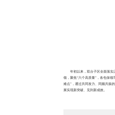
与此同时，辽宁华峰
上，拉满弓、满负荷
截至2月末，双台子区
批重点项目将迎来集中
及其他项目29个。