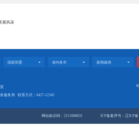
面落实辽宁全面振兴新突破三年行动，持续高质量开展“四个主题
”，各包保领导、项目管家和协同部门充分发挥桥梁纽带作用，通过“
、同频共振的方式，推进项目建设进程，助力企业健康发展，奋力冲
新成效。