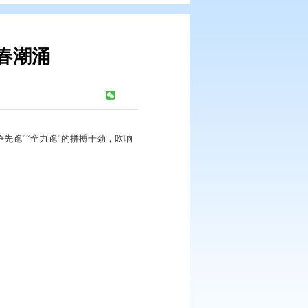
子区项目建设春潮涌
报
浏览次数：
284
次
建设，以“加速跑”“争先跑”“全力跑”的拼搏干劲，吹响
楫勇夺一季度“开门红”。