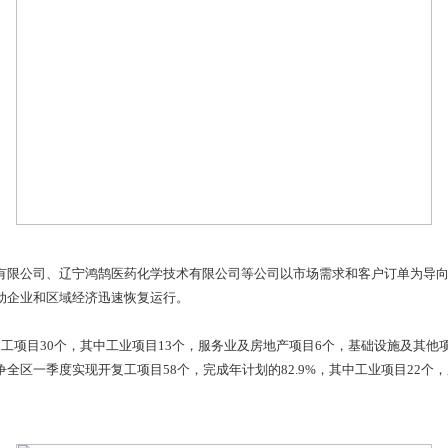
。”盘锦三力中科新材料有限公司项目工程主管刘长墨说道。
料科技有限公司高性能水性高分子乳液、环烯烃共聚物（COC）
技术人员在各自岗位上熟练地绑扎钢筋、电焊焊接、浇筑水泥、加
经理丛浩介绍，项目目前已经完成研发中心、配电室、装车站台及
进度建设，预计8月份可进行试生产。