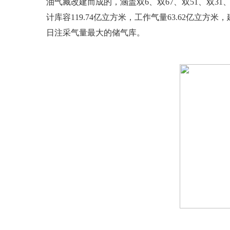
油气藏改建而成的，涵盖双6、双67、双51、双31、双6
计库容119.74亿立方米，工作气量63.62亿立
日注采气量最大的储气库。