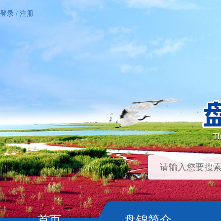
登录
/
注册
首页
盘锦简介